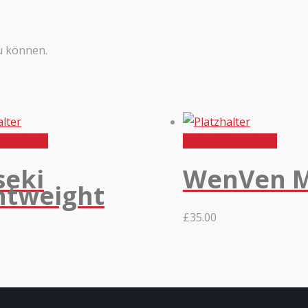
u können.
Warenkorb
In den Warenkorb
seki
WenVen M
htweight
£
35.00