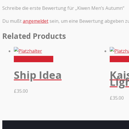
Schreibe die erste Bewertung für „Kiwen Men’s Autumn“
Du mußt
angemeldet
sein, um eine Bewertung abgeben z
Related Products
In den Warenkorb
In den 
Ship Idea
Kai
Lig
£
35.00
£
35.00