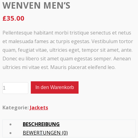
WENVEN MEN’S
£
35.00
Pellentesque habitant morbi tristique senectus et netus
et malesuada fames ac turpis egestas. Vestibulum tortor
quam, feugiat vitae, ultricies eget, tempor sit amet, ante.
Donec eu libero sit amet quam egestas semper. Aenean
ultricies mi vitae est. Mauris placerat eleifend leo.
In den Warenkorb
WenVen
Men's
Menge
Kategorie:
Jackets
BESCHREIBUNG
BEWERTUNGEN (0)